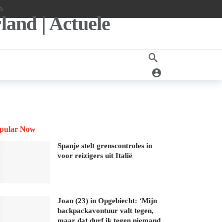
pular Now
Spanje stelt grenscontroles in
voor reizigers uit Italië
Joan (23) in Opgebiecht: ‘Mijn
backpackavontuur valt tegen,
maar dat durf ik tegen niemand