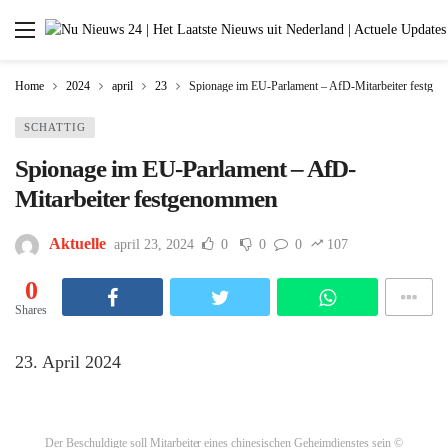
Home
2024
april
23
Spionage im EU-Parlament – AfD-Mitarbeiter festge
SCHATTIG
Spionage im EU-Parlament – AfD-
Mitarbeiter festgenommen
Aktuelle
april 23, 2024
0
0
0
107
0
Shares
23. April 2024
Der Beschuldigte soll Mitarbeiter eines chinesischen Geheimdienstes sein
©