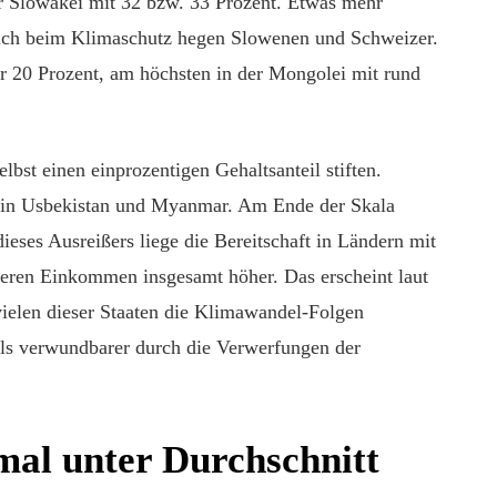
der Slowakei mit 32 bzw. 33 Prozent. Etwas mehr
reich beim Klimaschutz hegen Slowenen und Schweizer.
ter 20 Prozent, am höchsten in der Mongolei mit rund
bst einen einprozentigen Gehaltsanteil stiften.
 in Usbekistan und Myanmar. Am Ende der Skala
ieses Ausreißers liege die Bereitschaft in Ländern mit
geren Einkommen insgesamt höher. Das erscheint laut
vielen dieser Staaten die Klimawandel-Folgen
 als verwundbarer durch die Verwerfungen der
mal unter Durchschnitt