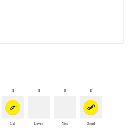
0
0
0
0
OMG
LOL
Lol
Loved
Nice
Omg!