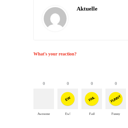
Aktuelle
What's your reaction?
0
0
0
0
FUNNY
FAIL
EW
Awesome
Ew!
Fail
Funny