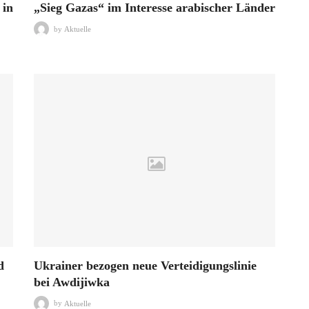
 in
„Sieg Gazas“ im Interesse arabischer Länder
by
Aktuelle
d
Ukrainer bezogen neue Verteidigungslinie
bei Awdijiwka
by
Aktuelle