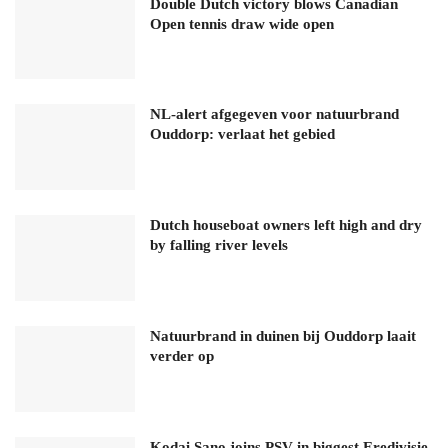
Double Dutch victory blows Canadian
Open tennis draw wide open
NL-alert afgegeven voor natuurbrand
Ouddorp: verlaat het gebied
Dutch houseboat owners left high and dry
by falling river levels
Natuurbrand in duinen bij Ouddorp laait
verder op
Kodai Sano joins PSV in biggest Eredivisie