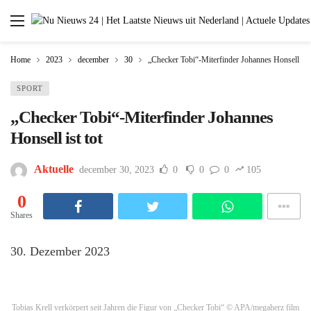
Home
2023
december
30
„Checker Tobi“-Miterfinder Johannes Honsell ist 
SPORT
„Checker Tobi“-Miterfinder Johannes
Honsell ist tot
Aktuelle
december 30, 2023
0
0
0
105
0
Shares
30. Dezember 2023
Tobias Krell verkörpert seit Jahren die Figur von „Checker Tobi“
© APA/megaherz film