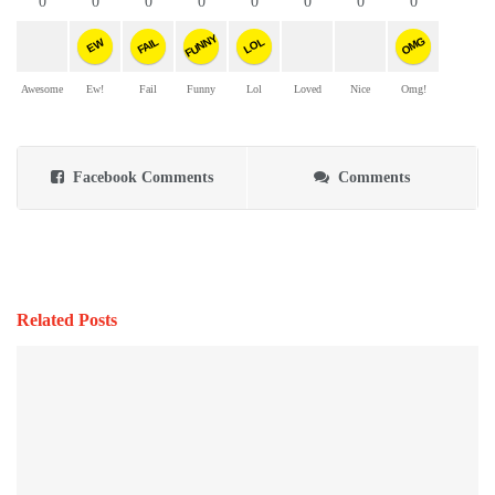
0
0
0
0
0
0
0
0
FUNNY
OMG
FAIL
LOL
EW
Awesome
Ew!
Fail
Funny
Lol
Loved
Nice
Omg!
Facebook Comments
Comments
Related Posts