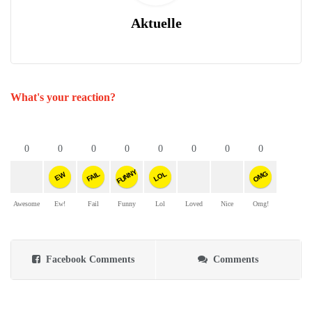
Aktuelle
What's your reaction?
0
0
0
0
0
0
0
0
FUNNY
OMG
FAIL
LOL
EW
Awesome
Ew!
Fail
Funny
Lol
Loved
Nice
Omg!
Facebook Comments
Comments