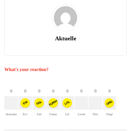
Aktuelle
What's your reaction?
0
0
0
0
0
0
0
0
FUNNY
OMG
FAIL
LOL
EW
Awesome
Ew!
Fail
Funny
Lol
Loved
Nice
Omg!