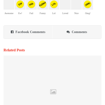
FUNNY
OMG
FAIL
LOL
EW
Awesome
Ew!
Fail
Funny
Lol
Loved
Nice
Omg!
Facebook Comments
Comments
Related Posts