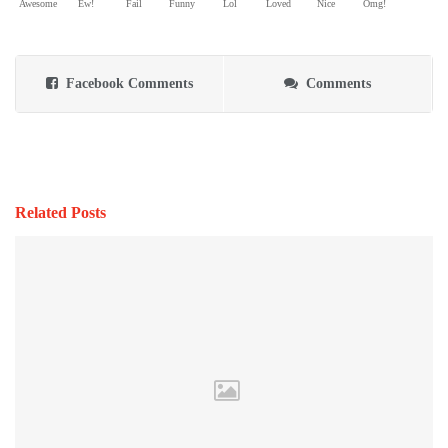
Awesome
Ew!
Fail
Funny
Lol
Loved
Nice
Omg!
Facebook Comments
Comments
Related Posts