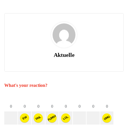
Aktuelle
What's your reaction?
0
0
0
0
0
0
0
0
FUNNY
OMG
FAIL
LOL
EW