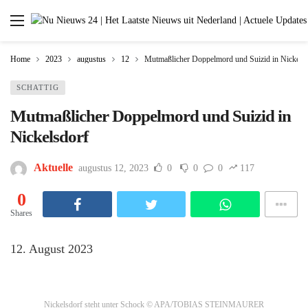
Home
2023
augustus
12
Mutmaßlicher Doppelmord und Suizid in Nickels
SCHATTIG
Mutmaßlicher Doppelmord und Suizid in
Nickelsdorf
Aktuelle
augustus 12, 2023
0
0
0
117
0
Shares
12. August 2023
Nickelsdorf steht unter Schock
© APA/TOBIAS STEINMAURER