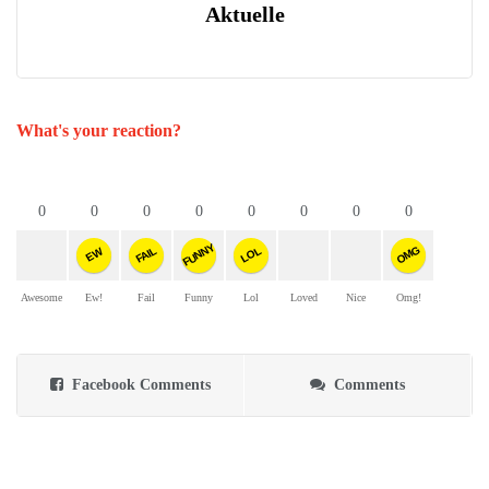
Aktuelle
What's your reaction?
0
0
0
0
0
0
0
0
FUNNY
OMG
FAIL
LOL
EW
Awesome
Ew!
Fail
Funny
Lol
Loved
Nice
Omg!
Facebook Comments
Comments