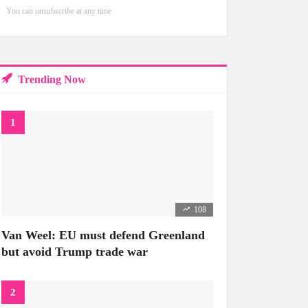
You can unsubscribe at any time
Trending Now
108
Van Weel: EU must defend Greenland
but avoid Trump trade war