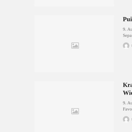
Pui
9. A
Sepa
Kra
Wie
9. A
Favo