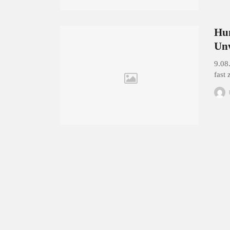
Hun
Unw
9.08
fast