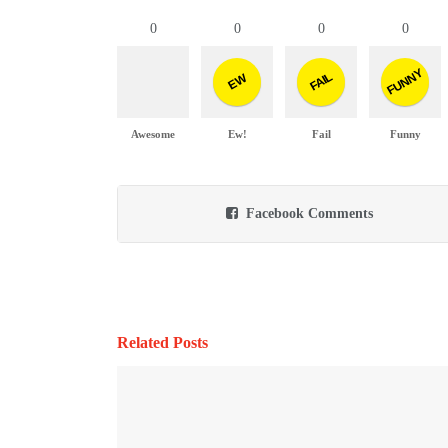
0
0
0
0
FUNNY
FAIL
EW
Awesome
Ew!
Fail
Funny
Facebook Comments
Related Posts