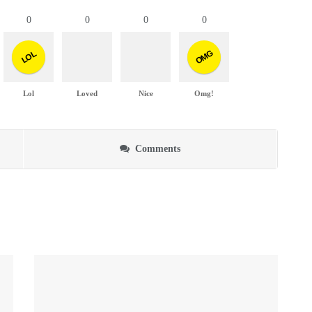
0
0
0
0
OMG
LOL
Lol
Loved
Nice
Omg!
Comments