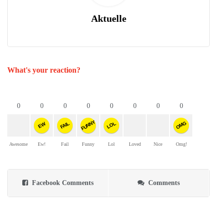
Aktuelle
What's your reaction?
0
0
0
0
0
0
0
0
FUNNY
OMG
FAIL
LOL
EW
Awesome
Ew!
Fail
Funny
Lol
Loved
Nice
Omg!
Facebook Comments
Comments